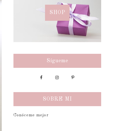
SHOP
Sígueme
SOBRE MI
Conóceme mejor