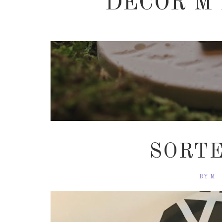
DECOR M
SORTE
BY M