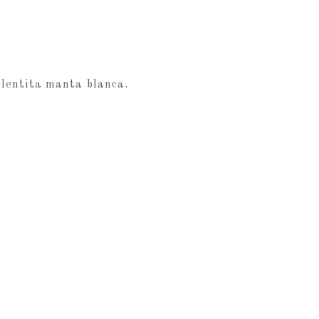
alentita manta blanca.
by
decormhome
9 añ