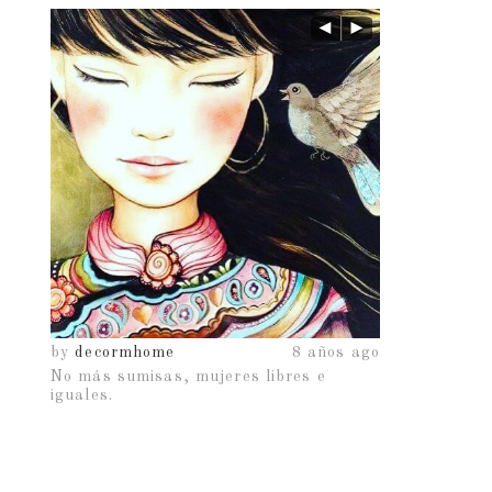
os ago
by
decormhome
8 años ago
by
decormho
No más sumisas, mujeres libres e
iguales.