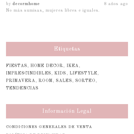
ago
by
decormhome
8 años ago
b
ht
Etiquetas
FIESTAS
,
HOME DECOR
,
IKEA
,
IMPRESCINDIBLES
,
KIDS
,
LIFESTYLE
,
PRIMAVERA
,
ROOM
,
SALES
,
SORTEO
,
TENDENCIAS
Información Legal
CONDICIONES GENERALES DE VENTA