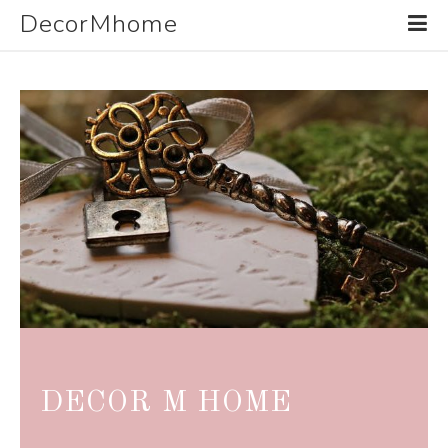
DecorMhome
DECOR M HOME