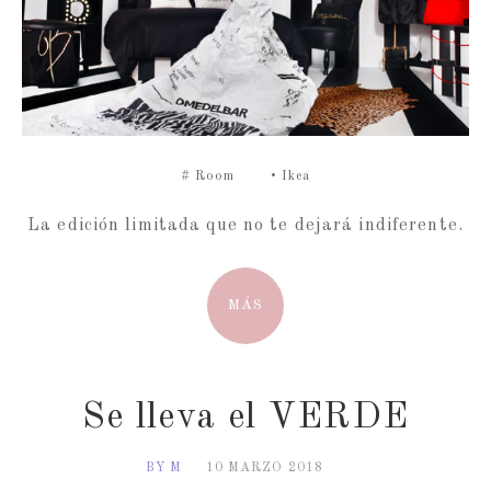
#
Room
•
Ikea
La edición limitada que no te dejará indiferente.
MÁS
Se lleva el VERDE
BY M
10 MARZO 2018