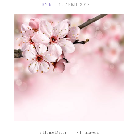
BY M
15 ABRIL 2018
#
Home Decor
•
Primavera