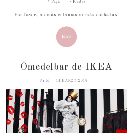
#
Papá
•
Fiestas
Por favor, no más colonias ni más corbatas.
MÁS
Omedelbar de IKEA
BY M
14 MARZO 2018