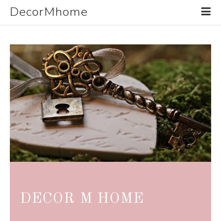
DecorMhome
DECOR M HOME