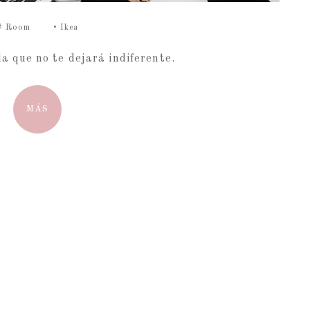
#
Room
•
Ikea
da que no te dejará indiferente.
MÁS