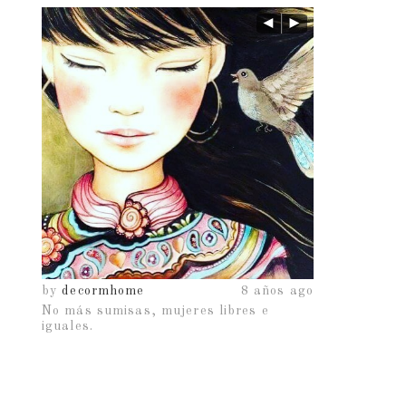
os ago
by
decormhome
8 años ago
by
decormho
No más sumisas, mujeres libres e
iguales.