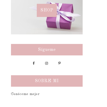
SHOP
Sígueme
SOBRE MI
Conóceme mejor