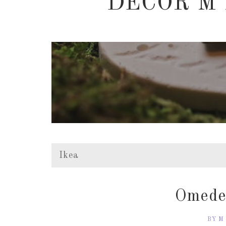
DECOR M
Ikea
Omede
BY M