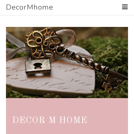
DecorMhome
DECOR M HOME