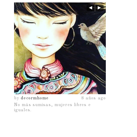
os ago
by
decormhome
8 años ago
by
decormho
No más sumisas, mujeres libres e
iguales.