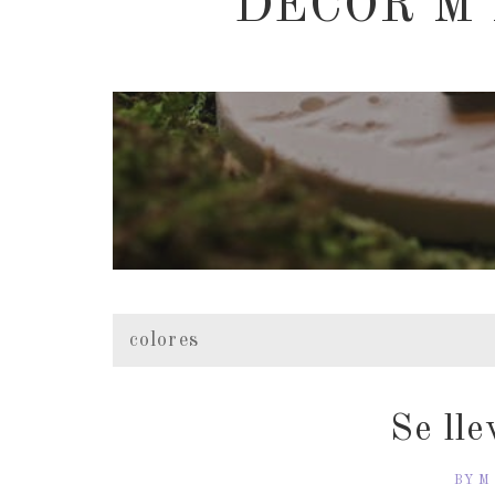
DECOR M
colores
Se ll
BY M