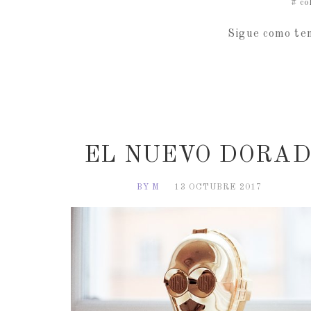
#
co
Sigue como te
EL NUEVO DORA
BY M
13 OCTUBRE 2017