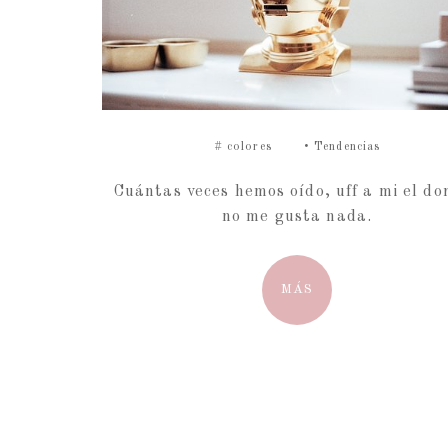
#
colores
•
Tendencias
Cuántas veces hemos oído, uff a mi el do
no me gusta nada.
MÁS