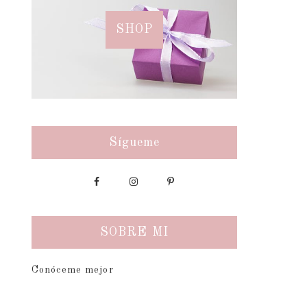
SHOP
Sígueme
SOBRE MI
Conóceme mejor