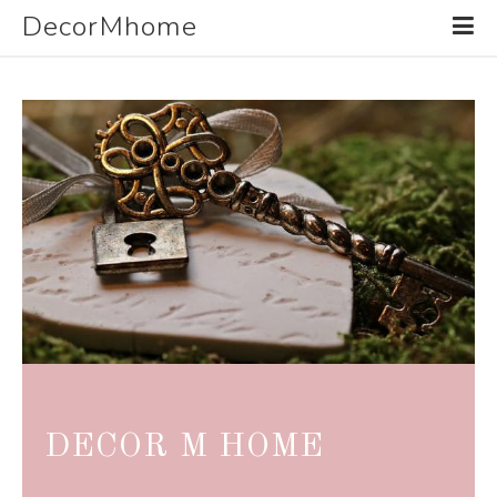
DecorMhome
DECOR M HOME