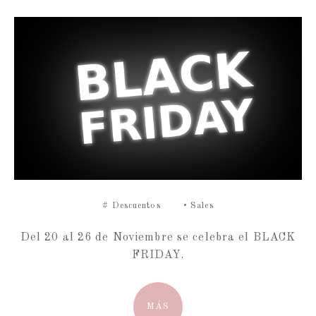
#
Descuentos
•
Sales
Del 20 al 26 de Noviembre se celebra el BLACK
FRIDAY.
MÁS