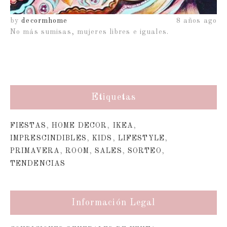
ago
by
decormhome
8 años ago
b
No más sumisas, mujeres libres e iguales.
Etiquetas
FIESTAS
,
HOME DECOR
,
IKEA
,
IMPRESCINDIBLES
,
KIDS
,
LIFESTYLE
,
PRIMAVERA
,
ROOM
,
SALES
,
SORTEO
,
TENDENCIAS
Información Legal